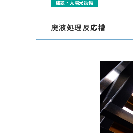
建設・太陽光設備
廃液処理反応槽